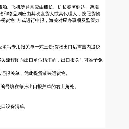
船舶、飞机等通常应由船长、机长签署到达、离境
物和物品则应由其收发货人或其代理人，按照货物
税货物"方式进行申报，海关对应办事项及监管办
应填写专用报关单一式三份;货物出口后需国内退税
报关流程图向出口单位结汇的，出口报关时可准予免
退还报关单，凭此提货或装运货物。
销编号填在每张出口报关单的右上角处。
口设备清单;