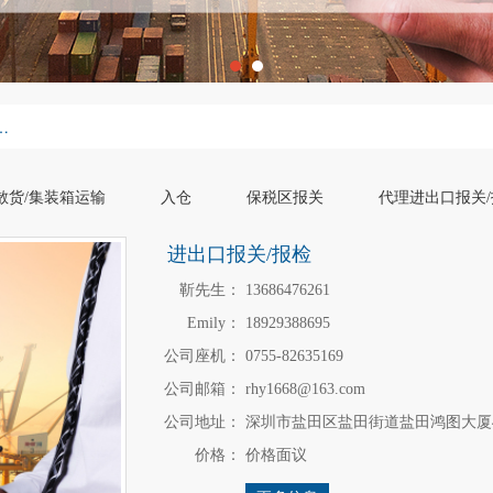
口报关/报检
散货/集装箱运输
入仓
保税区报关
代理进出口报关/
进出口报关/报检
靳先生：
13686476261
Emily：
18929388695
公司座机：
0755-82635169
公司邮箱：
rhy1668@163.com
公司地址：
深圳市盐田区盐田街道盐田鸿图大厦4
价格：
价格面议