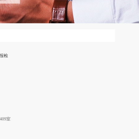
报检
09室