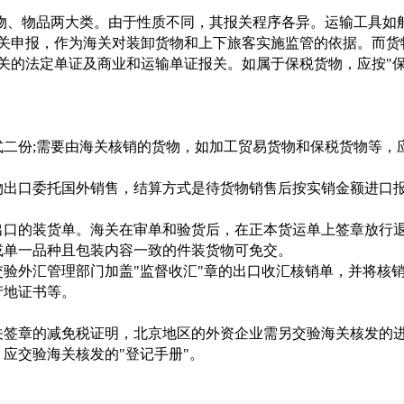
物、物品两大类。由于性质不同，其报关程序各异。运输工具如
关申报，作为海关对装卸货物和上下旅客实施监管的依据。而货
关的法定单证及商业和运输单证报关。如属于保税货物，应按"保
式二份;需要由海关核销的货物，如加工贸易货物和保税货物等，
货物出口委托国外销售，结算方式是待货物销售后按实销金额进口
运出口的装货单。海关在审单和验货后，在正本货运单上签章放行
或单一品种且包装内容一致的件装货物可免交。
交验外汇管理部门加盖"监督收汇"章的出口收汇核销单，并将核
产地证书等。
关签章的减免税证明，北京地区的外资企业需另交验海关核发的进
，应交验海关核发的"登记手册"。