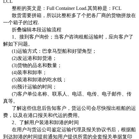
LCL
整柜的英文是：Full Container Load.其简称是：FCL
散货需要拼箱，所以比整柜多了个把各厂商的货物拼放在
一个箱子的过程.
折叠编辑本段运输流程
1、接到客户询价；当客户咨询租船运输时，应向客户了
解如下问题。
(1)运输方式：巴拿马型船和好望角型；
(2)发运港和卸货港；
(3)货物的品名和数量；
(4)装率和卸率；
(5)装港和卸港的吃水线；
(6)预计运输的时间；
(7)客户单位名称、联系人、电话、电传、电子邮件、传
真等。
了解这些信息后告知客户，货运公司会尽快报出租船的运
费，以及在港口报关和代运的费用。
2、了解用户装港和卸港的时间
在用户与货运公司鉴定运输代理及报关协议书后，根据船
到达卸港的时间提前通知用户提供所需的全套报关单据复印