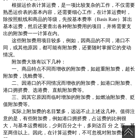
根据运价表计算运费，是一项比较复杂的工作，不仅需要
熟悉运价表的基本内容，还需要细心工作，在计算运费时，
除按照航线和商品的等级，先按基本费率（Basis Rate）算出
基本运费，然后还要查出各种附加费用的项目，并将需要支
出的附加费一一计算在内。
这些附加费用项目较多，例如，因商品的不同，港口不
同，或其他原因，都可能有附加费，还要随时掌握它的变动
情况。
附加费大致有以下几种：
一、商品特点不同而增收的附加费，如超重附加费，超长
附加费，洗舱费等。
二、因港口的不同情况而增收的附加费，如港口附加费、
港口拥挤费、选港费、直航附加费等。
三、因其它原因而临时增加的附加费，如燃油附加费、贬
值附加费等。
实际上附加费的名目繁多，远远不止上述这几种。值得注
意的是，有些附加费，例如港口拥挤费，占运费的比例很
大，与基本运费相比，少则百分之十，多则达百 分 之 百，甚
至两倍以上。因此，在计算运费时，不可忽视对附加费的计