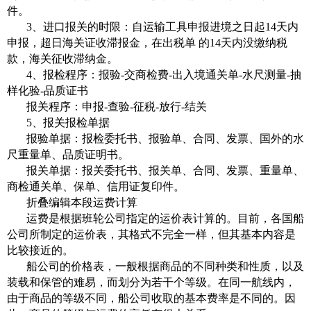
件。
3、进口报关的时限：自运输工具申报进境之日起14天内
申报，超日海关证收滞报金，在出税单 的14天内没缴纳税
款，海关征收滞纳金。
4、报检程序：报验-交商检费-出入境通关单-水尺测量-抽
样化验-品质证书
报关程序：申报-查验-征税-放行-结关
5、报关报检单据
报验单据：报检委托书、报验单、合同、发票、国外的水
尺重量单、品质证明书。
报关单据：报关委托书、报关单、合同、发票、重量单、
商检通关单、保单、信用证复印件。
折叠编辑本段运费计算
运费是根据班轮公司指定的运价表计算的。目前，各国船
公司所制定的运价表，其格式不完全一样，但其基本内容是
比较接近的。
船公司的价格表，一般根据商品的不同种类和性质，以及
装载和保管的难易，而划分为若干个等级。在同一航线内，
由于商品的等级不同，船公司收取的基本费率是不同的。因