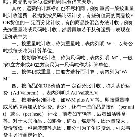
此，商品的等级与运费的高低有很大关系。
其次，运费的计算标准也不尽相同，例如重货一般按重量
吨计收运费，轻抛货按尺码吨级计收，有些价值高的商品按F
OB货值的一 定百分比计收，有的商品按混合办法计收，例如
先按重量吨或尺码吨计收，然后再加若干从价运费，表现在
运价表中为：
一、按重量吨计收，称为重量吨，表内列明“W”，以每公
吨或每长吨为计算单位。
二、按货物体积计收，称为尺码吨，表内列明“M”，一般
按1立方米或40立方英尺为一尺码吨作为计算单位。
三、按体积或重量，由船方选择而计算，表内列为“W/
M”。
四、按商品的FOB价值的一 定百分比计收，称为从价运
费（Ad Valorem），表内列明为Ad Val或A.V.。
五．按混合标准计收，如W/M plus A V 等。即按重量吨
或尺码吨再加从价运费。此外，还有一些商品是按件（per uni
t） 或头（per head） 计收，前者如车辆等，后者如活牲畜
等。对于大宗商品，如粮食，矿石，煤炭等，因运量较大，
货价较低，容易装卸等原因，船公司为了争取货源，可以与
货主另行商定运价。